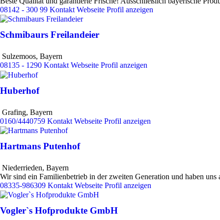
Beste Qualität und garantierte Frische! Ausschließlich bayerische Prod
08142 - 300 99
Kontakt
Webseite
Profil anzeigen
Schmibaurs Freilandeier
Sulzemoos
,
Bayern
08135 - 1290
Kontakt
Webseite
Profil anzeigen
Huberhof
Grafing
,
Bayern
0160/4440759
Kontakt
Webseite
Profil anzeigen
Hartmans Putenhof
Niederrieden
,
Bayern
Wir sind ein Familienbetrieb in der zweiten Generation und haben uns 
08335-986309
Kontakt
Webseite
Profil anzeigen
Vogler`s Hofprodukte GmbH