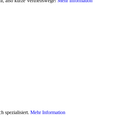
ir, also kurze Vertriebswege!
Mehr Information
h spezialisiert.
Mehr Information