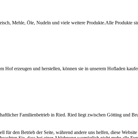
eisch, Mehle, Öle, Nudeln und viele weitere Produkte.Alle Produkte sin
erzeugen und herstellen, können sie in unserem Hofladen kaufen. 
tschaftlicher Familienbetrieb in Ried. Ried liegt zwischen Götting un
ell für den Betrieb der Seite, während andere uns helfen, diese Websit
 beachten Sie, dass bei einer Ablehnung womöglich nicht mehr alle Funk