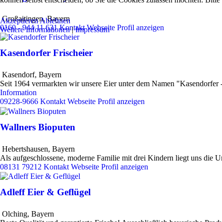
Großaitingen
,
Bayern
Akzeptieren
Ablehnen
0160 - 944 11 631
Kontakt
Webseite
Profil anzeigen
Weitere Informationen
|
Impressum
Kasendorfer Frischeier
Kasendorf
,
Bayern
Seit 1964 vermarkten wir unsere Eier unter dem Namen "Kasendorfer - 
Information
09228-9666
Kontakt
Webseite
Profil anzeigen
Wallners Bioputen
Hebertshausen
,
Bayern
Als aufgeschlossene, moderne Familie mit drei Kindern liegt uns die 
08131 79212
Kontakt
Webseite
Profil anzeigen
Adleff Eier & Geflügel
Olching
,
Bayern