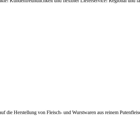
ukte! Kundenfreundlichkeit und flexibler Lieferservice! Regional und fa
auf die Herstellung von Fleisch- und Wurstwaren aus reinem Putenfleisc