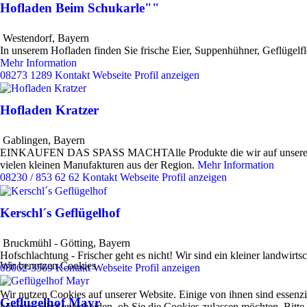
Hofladen Beim Schukarle""
Westendorf
,
Bayern
In unserem Hofladen finden Sie frische Eier, Suppenhühner, Geflügelfl
Mehr Information
08273 1289
Kontakt
Webseite
Profil anzeigen
Hofladen Kratzer
Gablingen
,
Bayern
EINKAUFEN DAS SPASS MACHTAlle Produkte die wir auf unserem Hof 
vielen kleinen Manufakturen aus der Region.
Mehr Information
08230 / 853 62 62
Kontakt
Webseite
Profil anzeigen
Kerschl´s Geflügelhof
Bruckmühl - Götting
,
Bayern
Hofschlachtung - Frischer geht es nicht! Wir sind ein kleiner landwir
Wir benutzen Cookies
08062-3569
Kontakt
Webseite
Profil anzeigen
Wir nutzen Cookies auf unserer Website. Einige von ihnen sind essenzi
Geflügelhof Mayr
können selbst entscheiden, ob Sie die Cookies zulassen möchten. Bitte