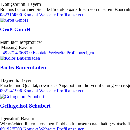
Königsbrunn
,
Bayern
Bei uns bekommen Sie alle Produkte ganz frisch von unserem Bauern
08231/4890
Kontakt
Webseite
Profil anzeigen
Groß GmbH
Manufacturer/producer
Massing
,
Bayern
+49 8724 9669 0
Kontakt
Webseite
Profil anzeigen
Kolbs Bauernladen
Bayreuth
,
Bayern
Frische und Qualität, sowie das Angebot und die Verarbeitung von re
0921/41906
Kontakt
Webseite
Profil anzeigen
Geflügelhof Schubert
Igensdorf
,
Bayern
Wir möchten Ihnen hier einen Einblick in unseren nachhaltig wirtschaf
09192/8303
Kontakt
Webseite
Profil anzeigen